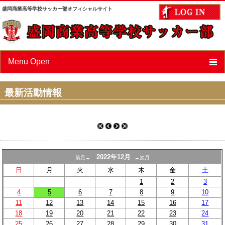
盛岡商業高等学校サッカー部オフィシャルサイト
Menu Open
ニュース
最新活動情報
スケジュール
選手/スタッフ紹介
フォトアルバム
2022年12月
前月←
→次月
OBページ
日
月
火
水
木
金
土
1
2
3
あすなろ会（父母会）
4
5
6
7
8
9
10
11
12
13
14
15
16
17
リンク
18
19
20
21
22
23
24
25
26
27
28
29
30
31