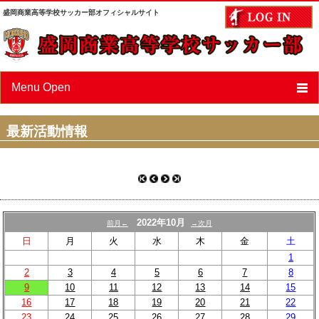
盛岡商業高等学校サッカー部オフィシャルサイト
Menu Open
ニュース
最新活動情報
スケジュール
選手/スタッフ紹介
フォトアルバム
2022年10月
前月←
→次月
OBページ
日
月
火
水
木
金
土
1
あすなろ会（父母会）
2
3
4
5
6
7
8
9
10
11
12
13
14
15
リンク
16
17
18
19
20
21
22
23
24
25
26
27
28
29