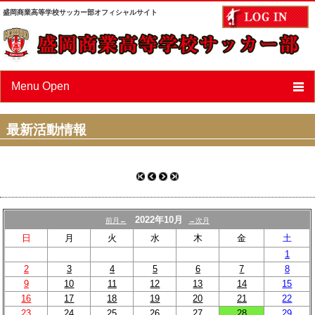
盛岡商業高等学校サッカー部オフィシャルサイト
Menu Open
ニュース
最新活動情報
スケジュール
選手/スタッフ紹介
フォトアルバム
2022年10月
前月←
→次月
OBページ
日
月
火
水
木
金
土
1
あすなろ会（父母会）
2
3
4
5
6
7
8
9
10
11
12
13
14
15
リンク
16
17
18
19
20
21
22
23
24
25
26
27
28
29