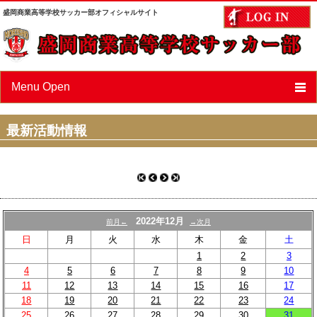
盛岡商業高等学校サッカー部オフィシャルサイト
Menu Open
ニュース
最新活動情報
スケジュール
選手/スタッフ紹介
フォトアルバム
2022年12月
前月←
→次月
OBページ
日
月
火
水
木
金
土
1
2
3
あすなろ会（父母会）
4
5
6
7
8
9
10
11
12
13
14
15
16
17
リンク
18
19
20
21
22
23
24
25
26
27
28
29
30
31