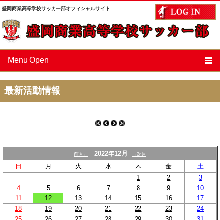
盛岡商業高等学校サッカー部オフィシャルサイト
Menu Open
ニュース
最新活動情報
スケジュール
選手/スタッフ紹介
フォトアルバム
2022年12月
前月←
→次月
OBページ
日
月
火
水
木
金
土
1
2
3
あすなろ会（父母会）
4
5
6
7
8
9
10
11
12
13
14
15
16
17
リンク
18
19
20
21
22
23
24
25
26
27
28
29
30
31