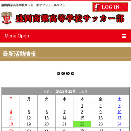
盛岡商業高等学校サッカー部オフィシャルサイト
Menu Open
ニュース
最新活動情報
スケジュール
選手/スタッフ紹介
フォトアルバム
2022年12月
前月←
→次月
OBページ
日
月
火
水
木
金
土
1
2
3
あすなろ会（父母会）
4
5
6
7
8
9
10
11
12
13
14
15
16
17
リンク
18
19
20
21
22
23
24
25
26
27
28
29
30
31