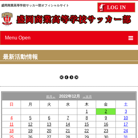
盛岡商業高等学校サッカー部オフィシャルサイト
Menu Open
ニュース
最新活動情報
スケジュール
選手/スタッフ紹介
フォトアルバム
2022年12月
前月←
→次月
OBページ
日
月
火
水
木
金
土
1
2
3
あすなろ会（父母会）
4
5
6
7
8
9
10
11
12
13
14
15
16
17
リンク
18
19
20
21
22
23
24
25
26
27
28
29
30
31