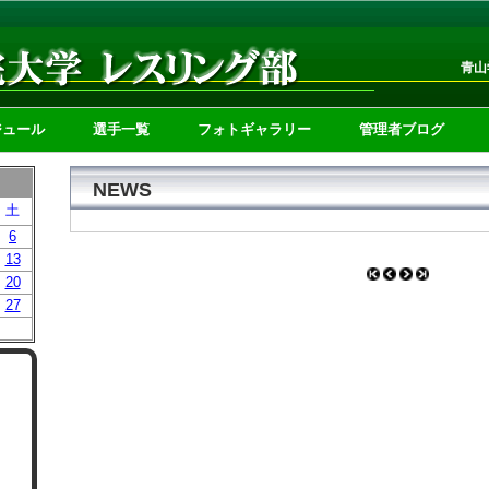
青山
ジュール
選手一覧
フォトギャラリー
管理者ブログ
NEWS
土
6
13
20
27