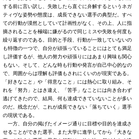
する前に言い訳し、失敗したら直ぐに弁解するというネガ
ティヴな姿勢や態度は、成長できない選手の典型だ。すべ
ての行動が漠然としていて計画性がなく、その上、人に指
摘されることを極端に嫌がるので同じミスや失敗を何度も
繰り返すのである。目的と手段、行動が一致していないの
も特徴の一つで、自分が頑張っていることにはとても満足
し評価するが、他人の努力や頑張りにはあまり興味も関心
もない。そして、どんな時も行動や発言が自己中心的なの
で、周囲からは理解も評価もされにくいのが現実である。
「好きなこと」や「得意なこと」には熱心に取り組み、そ
れを「努力」とはき違え、「苦手」なことには向き合わず
逃げてきたので、結局、何も達成できていないことが多い
のだ。残念だが、これが成長できない「落ちていく」選手
の現状である。
一方、自分の掲げたイメージ通りに目標や目的を達成さ
せることができた選手、また大学に進学してから「大きな