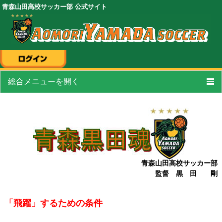
青森山田高校サッカー部 公式サイト
総合メニューを開く
トップページ
スケジュール
選手
/
スタッフ紹介
試合結果
青森山田高校サッカー部
監督 黒 田 剛
フォトギャラリー
「飛躍」するための条件
OBの活躍・進路