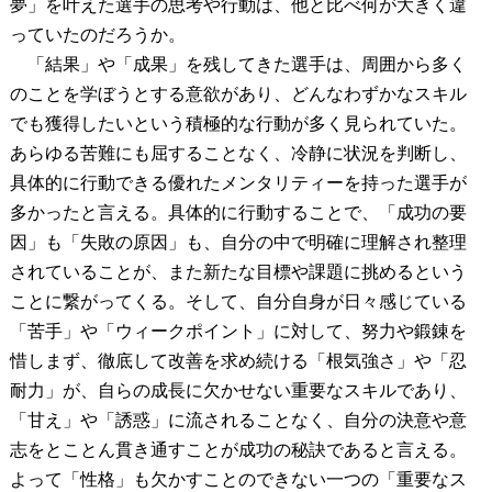
夢」を叶えた選手の思考や行動は、他と比べ何が大きく違
っていたのだろうか。
「結果」や「成果」を残してきた選手は、周囲から多く
のことを学ぼうとする意欲があり、どんなわずかなスキル
でも獲得したいという積極的な行動が多く見られていた。
あらゆる苦難にも屈することなく、冷静に状況を判断し、
具体的に行動できる優れたメンタリティーを持った選手が
多かったと言える。具体的に行動することで、「成功の要
因」も「失敗の原因」も、自分の中で明確に理解され整理
されていることが、また新たな目標や課題に挑めるという
ことに繋がってくる。そして、自分自身が日々感じている
「苦手」や「ウィークポイント」に対して、努力や鍛錬を
惜しまず、徹底して改善を求め続ける「根気強さ」や「忍
耐力」が、自らの成長に欠かせない重要なスキルであり、
「甘え」や「誘惑」に流されることなく、自分の決意や意
志をとことん貫き通すことが成功の秘訣であると言える。
よって「性格」も欠かすことのできない一つの「重要なス