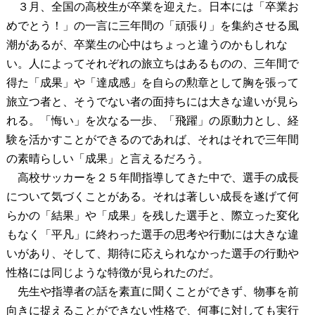
青森黒田魂
３月、全国の高校生が卒業を迎えた。日本には「卒業お
めでとう！」の一言に三年間の「頑張り」を集約させる風
潮があるが、卒業生の心中はちょっと違うのかもしれな
い。人によってそれぞれの旅立ちはあるものの、三年間で
得た「成果」や「達成感」を自らの勲章として胸を張って
旅立つ者と、そうでない者の面持ちには大きな違いが見ら
れる。「悔い」を次なる一歩、「飛躍」の原動力とし、経
験を活かすことができるのであれば、それはそれで三年間
の素晴らしい「成果」と言えるだろう。
高校サッカーを２５年間指導してきた中で、選手の成長
について気づくことがある。それは著しい成長を遂げて何
らかの「結果」や「成果」を残した選手と、際立った変化
もなく「平凡」に終わった選手の思考や行動には大きな違
いがあり、そして、期待に応えられなかった選手の行動や
性格には同じような特徴が見られたのだ。
先生や指導者の話を素直に聞くことができず、物事を前
向きに捉えることができない性格で、何事に対しても実行