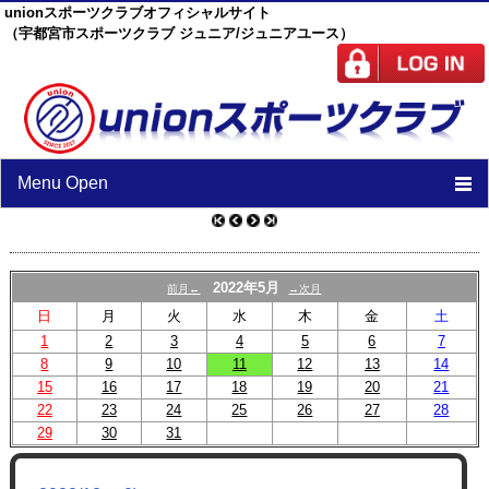
unionスポーツクラブオフィシャルサイト
（宇都宮市スポーツクラブ ジュニア/ジュニアユース）
Menu Open
TOP
ニュース
2022年5月
前月←
→次月
日
月
火
水
木
金
土
スケジュール
1
2
3
4
5
6
7
8
9
10
スタッフ
11
12
13
14
15
16
17
18
19
20
21
施設紹介
22
23
24
25
26
27
28
29
30
31
チーム紹介