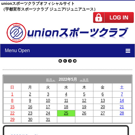
unionスポーツクラブオフィシャルサイト
（宇都宮市スポーツクラブ ジュニア/ジュニアユース）
Menu Open
TOP
ニュース
2022年5月
前月←
→次月
日
月
火
水
木
金
土
スケジュール
1
2
3
4
5
6
7
8
9
10
スタッフ
11
12
13
14
15
16
17
18
19
20
21
施設紹介
22
23
24
25
26
27
28
29
30
31
チーム紹介