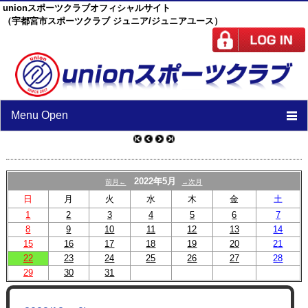
unionスポーツクラブオフィシャルサイト
（宇都宮市スポーツクラブ ジュニア/ジュニアユース）
Menu Open
TOP
ニュース
2022年5月
前月←
→次月
日
月
火
水
木
金
土
スケジュール
1
2
3
4
5
6
7
8
9
10
スタッフ
11
12
13
14
15
16
17
18
19
20
21
施設紹介
22
23
24
25
26
27
28
29
30
31
チーム紹介