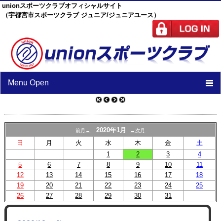
unionスポーツクラブオフィシャルサイト
（宇都宮市スポーツクラブ ジュニア/ジュニアユース）
Menu Open
TOP
ニュース
2020年1月
前月←
→次月
日
月
火
水
木
金
土
スケジュール
1
2
3
4
5
6
7
スタッフ
8
9
10
11
12
13
14
15
16
17
18
施設紹介
19
20
21
22
23
24
25
26
27
28
29
30
31
チーム紹介