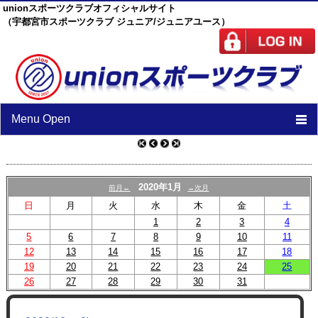
unionスポーツクラブオフィシャルサイト
（宇都宮市スポーツクラブ ジュニア/ジュニアユース）
Menu Open
TOP
ニュース
2020年1月
前月←
→次月
日
月
火
水
木
金
土
スケジュール
1
2
3
4
5
6
7
スタッフ
8
9
10
11
12
13
14
15
16
17
18
施設紹介
19
20
21
22
23
24
25
26
27
28
29
30
31
チーム紹介