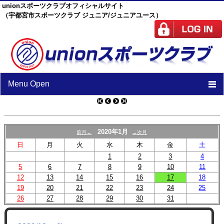
unionスポーツクラブオフィシャルサイト
（宇都宮市スポーツクラブ ジュニア/ジュニアユース）
Menu Open
TOP
ニュース
2020年1月
前月←
→次月
日
月
火
水
木
金
土
スケジュール
1
2
3
4
5
6
7
スタッフ
8
9
10
11
12
13
14
15
16
17
18
施設紹介
19
20
21
22
23
24
25
26
27
28
29
30
31
チーム紹介