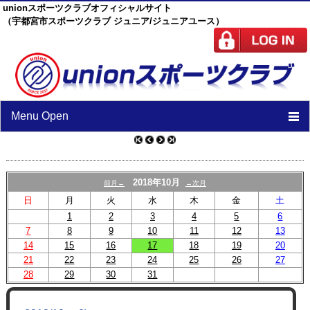
unionスポーツクラブオフィシャルサイト
（宇都宮市スポーツクラブ ジュニア/ジュニアユース）
Menu Open
TOP
ニュース
2018年10月
前月←
→次月
日
月
火
水
木
金
土
スケジュール
1
2
3
4
5
6
7
8
9
スタッフ
10
11
12
13
14
15
16
17
18
19
20
施設紹介
21
22
23
24
25
26
27
28
29
30
31
チーム紹介