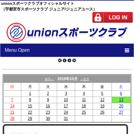
unionスポーツクラブオフィシャルサイト
（宇都宮市スポーツクラブ ジュニア/ジュニアユース）
Menu Open
TOP
ニュース
2018年10月
前月←
→次月
日
月
火
水
木
金
土
スケジュール
1
2
3
4
5
6
7
8
9
スタッフ
10
11
12
13
14
15
16
17
18
19
20
施設紹介
21
22
23
24
25
26
27
28
29
30
31
チーム紹介