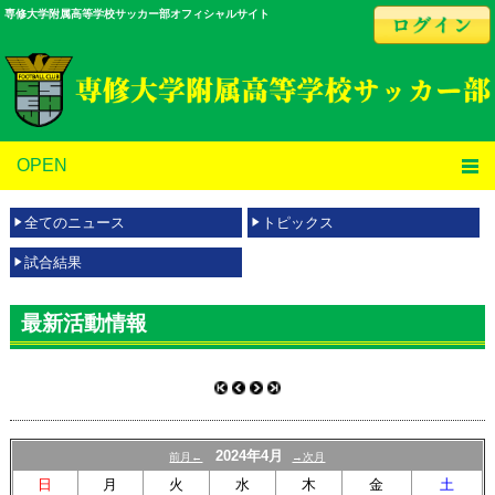
専修大学附属高等学校サッカー部オフィシャルサイト
OPEN
全てのニュース
トピックス
試合結果
最新活動情報
2024年4月
前月←
→次月
日
月
火
水
木
金
土