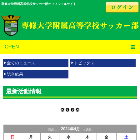
専修大学附属高等学校サッカー部オフィシャルサイト
OPEN
全てのニュース
トピックス
試合結果
最新活動情報
2024年4月
前月←
→次月
日
月
火
水
木
金
土