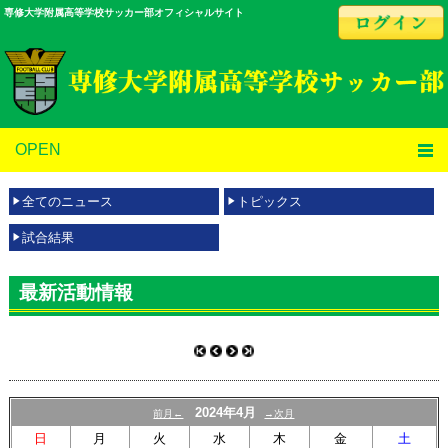
専修大学附属高等学校サッカー部オフィシャルサイト
OPEN
全てのニュース
トピックス
試合結果
最新活動情報
2024年4月
前月←
→次月
日
月
火
水
木
金
土