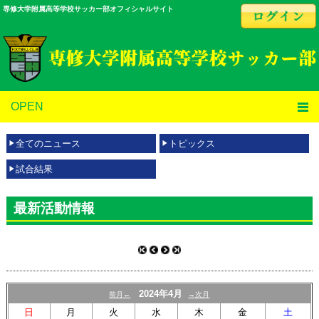
専修大学附属高等学校サッカー部オフィシャルサイト
OPEN
全てのニュース
トピックス
試合結果
最新活動情報
2024年4月
前月←
→次月
日
月
火
水
木
金
土