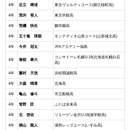
動画
4年
足立 稀渚
東京ヴェルディユース(都立桜町高)
クラブ紹介
4年
荒井 宥人
東京学館高
OB紹介
4年
荒磯 快生
鵬学園高
4年
五十嵐 瑛都
モンテディオ山形ユース(山形城北高)
施設紹介
4年
今井 冠太
JFAアカデミー福島
コンサドーレ札幌U-18(北海道札幌白石
4年
漆舘 拳大
高)
4年
藤村 天洸
浜松開誠館高
4年
大森 晴喜
北海高
4年
亀山 修斗
市立船橋高
4年
管野 匠
ふたば未来高
4年
北 啓佑
ツエーゲン金沢U-18(遊学館高)
4年
桐山 龍人
浦和レッズユース(いずみ高)