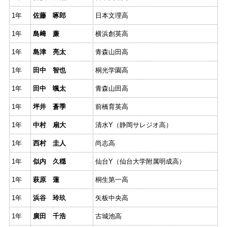
1年
佐藤 啄郎
日本文理高
1年
島﨑 廉
横浜創英高
1年
島津 亮太
青森山田高
1年
田中 智也
桐光学園高
1年
田中 颯太
青森山田高
1年
坪井 蒼季
前橋育英高
1年
中村 扇大
清水Y（静岡サレジオ高）
1年
西村 圭人
尚志高
1年
似内 久穏
仙台Y（仙台大学附属明成高）
1年
萩原 蓮
桐生第一高
1年
浜谷 玲玖
矢板中央高
1年
廣田 千浩
古城池高