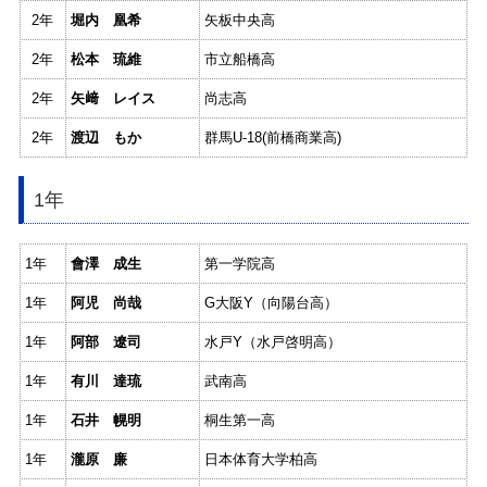
2年
堀内 凰希
矢板中央高
2年
松本 琉維
市立船橋高
2年
矢﨑 レイス
尚志高
2年
渡辺 もか
群馬U-18(前橋商業高)
1年
1年
會澤 成生
第一学院高
1年
阿児 尚哉
G大阪Y（向陽台高）
1年
阿部 遼司
水戸Y（水戸啓明高）
1年
有川 達琉
武南高
1年
石井 幌明
桐生第一高
1年
瀧原 廉
日本体育大学柏高