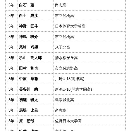
3年
白石 蓮
尚志高
3年
白土 典汰
市立船橋高
3年
神野 匠斗
日本体育大学柏高
3年
神馬 颯介
市立船橋高
3年
尾崎 巧望
米子北高
3年
杉山 亮太郎
清水桜が丘高
3年
田村 和也
市立習志野高
3年
中原 章雅
川崎U-18(高津高)
3年
長谷川 紡
新潟U-18(開志学園高)
3年
初瀬 颯太
鳥取城北高
3年
馬場 比呂
尚志高
3年
原 朝哉
佐野日本大学高