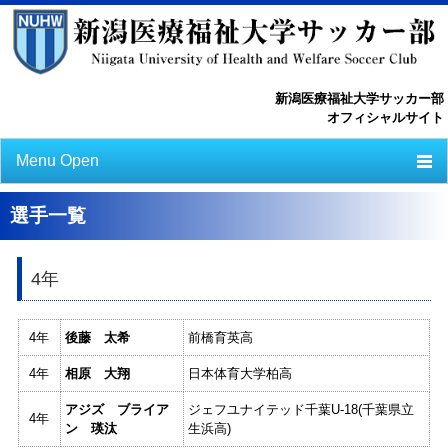
新潟医療福祉大学サッカー部
オフィシャルサイト
Menu Open
TOP
選手一覧
ニュース
4年
スケジュール
選手一覧
4年
後藤 太希
前橋育英高
選手/スタッフ一覧
4年
相原 大翔
日本体育大学柏高
フォトライブラリー
アジズ ブライア
ジェフユナイテッド千葉U-18(千葉県立
4年
ン 瑛汰
生浜高)