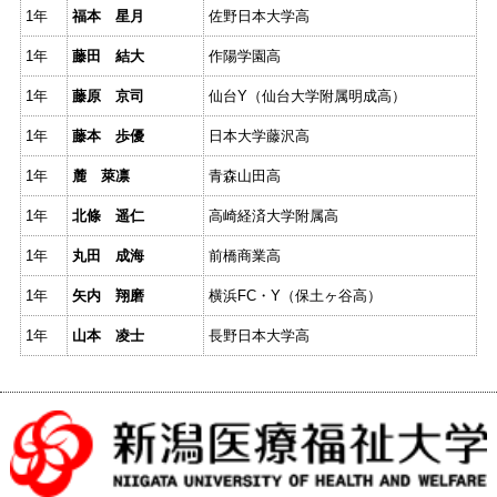
1年
福本 星月
佐野日本大学高
1年
藤田 結大
作陽学園高
1年
藤原 京司
仙台Y（仙台大学附属明成高）
1年
藤本 歩優
日本大学藤沢高
1年
麓 萊凛
青森山田高
1年
北條 遥仁
高崎経済大学附属高
1年
丸田 成海
前橋商業高
1年
矢内 翔磨
横浜FC・Y（保土ヶ谷高）
1年
山本 凌士
長野日本大学高