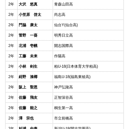
2年
大沢 悠真
青森山田高
2年
小笠原 啓太
尚志高
2年
門脇 康太
仙台Y(仙台高)
2年
菅野 一葵
明秀日立高
2年
北浦 壱幌
開志国際高
2年
工藤 未来
作陽高
2年
小林 剣生
柏U-18(日本体育大学柏高)
2年
紺野 湊
椰
福島U-18(福島東稜高)
2年
阪上 聖恩
神戸弘陵高
2年
佐藤 飛友
正智深谷高
2年
佐藤 能之
桐生第一高
2年
澤 宗也
市立前橋高
2年
杉浦 由泰
新潟U-18(開志学園高)