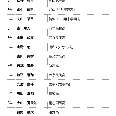
3年
松井 凛空
富山第一高
3年
眞中 脩羽
湘南U-18(深沢高)
3年
丸山 皓己
新潟U-18(開志学園高)
3年
森 駿人
市立船橋高
3年
山田 成夏
帝京長岡高
3年
山野 悠
浦和Y(いずみ高)
3年
吉田 友樹
聖光学院高
3年
若林 来希
尚志高
3年
渡辺 陽翔
帝京長岡高
3年
安彦 嘉斗
岩手Y(岩手高)
3年
有田 真都
星稜高
3年
大山 蒼天知
開志国際高
3年
昆野 翔太
遠野高