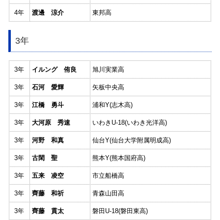
4年
渡邊 涼介
東邦高
3年
3年
イルング 侑良
旭川実業高
3年
石河 愛輝
矢板中央高
3年
江橋 勇斗
浦和Y(志木高)
3年
大河原 秀速
いわきU-18(いわき光洋高)
3年
河野 和真
仙台Y(仙台大学附属明成高)
3年
古閑 聖
熊本Y(熊本国府高)
3年
五来 凌空
市立船橋高
3年
齊藤 和祈
青森山田高
3年
齊藤 貫太
磐田U-18(磐田東高)