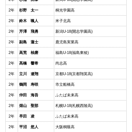
2年
杉野 太一
桐光学園高
2年
鈴木 颯人
米子北高
2年
芹澤 飛勇
新潟U-18(開志学園高)
2年
副島 蓮士
鹿児島実業高
2年
高荒 柚磨
福島U-18(福島東稜)
2年
髙橋 響希
尚志高
2年
立川 遼翔
京都U-18(京都翔英高)
2年
鶴岡 寿咲
市立船橋高
2年
仲田 海吾
ふたば未来高
2年
畑山 聖那
札幌U-18(札幌西陵高)
2年
早田 凌
ふたば未来高
2年
平沼 悠人
大阪桐蔭高