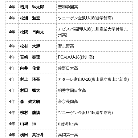
4年
増川 琳太郎
聖和学園高
4年
松浦 魅空
ツエーゲン金沢U-18(遊学館高)
アビスパ福岡U-18(九州産業大学付属九
4年
松隈 日向太
州高)
4年
松村 大輝
習志野高
4年
宮崎 奏琉
FC東京U-18(砂川高)
4年
向井 俊貴
佐野日大高
4年
村上 瑛亮
カターレ富山U-18(富山県立富山北部高)
4年
村田 楓太
明秀学園日立高
4年
森 健太朗
帝京長岡高
4年
柳村 龍慎
ツエーゲン金沢U-18(遊学館高)
4年
山城 恒
山形明正高
4年
横田 真冴斗
高岡第一高