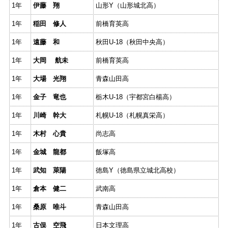
1年
伊藤 翔
山形Y（山形城北高）
1年
稲田 修人
前橋育英高
1年
遠藤 和
秋田U-18（秋田中央高）
1年
大岡 航未
前橋育英高
1年
大場 光翔
青森山田高
1年
金子 竜也
栃木U-18（宇都宮白楊高）
1年
川崎 幹大
札幌U-18（札幌真栄高）
1年
木村 心貴
尚志高
1年
金城 龍都
飯塚高
1年
武知 萊陽
徳島Y（徳島県立城北高校）
1年
倉本 健二
武南高
1年
桑原 唯斗
青森山田高
1年
古俣 空飛
日本文理高