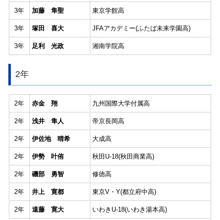
3年
加藤 隼聖
東京学館高
3年
塚田 喜大
JFAアカデミー(ふたば未来学園高)
3年
足利 光政
湘南学院高
2年
2年
赤金 翔
九州国際大学付属高
2年
浅井 隼人
帝京長岡高
2年
伊佐地 晴希
大成高
2年
伊勢 叶侑
秋田U-18(秋田商業高)
2年
磯部 勇智
修徳高
2年
井上 寛都
東京V・Y(都立府中高)
2年
遠藤 寛大
いわきU-18(いわき湯本高)