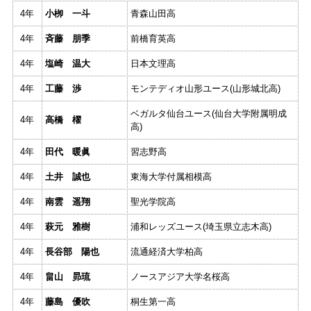
4年
小栁 一斗
青森山田高
4年
斉藤 朋季
前橋育英高
4年
塩崎 温大
日本文理高
4年
工藤 渉
モンテディオ山形ユース(山形城北高)
ベガルタ仙台ユース(仙台大学附属明成
4年
高橋 櫂
高)
4年
田代 暖眞
習志野高
4年
土井 誠也
東海大学付属相模高
4年
南雲 遥翔
聖光学院高
4年
萩元 雅樹
浦和レッズユース(埼玉県立志木高)
4年
長谷部 陽也
流通経済大学柏高
4年
畠山 昴琉
ノースアジア大学名桜高
4年
藤島 優吹
桐生第一高