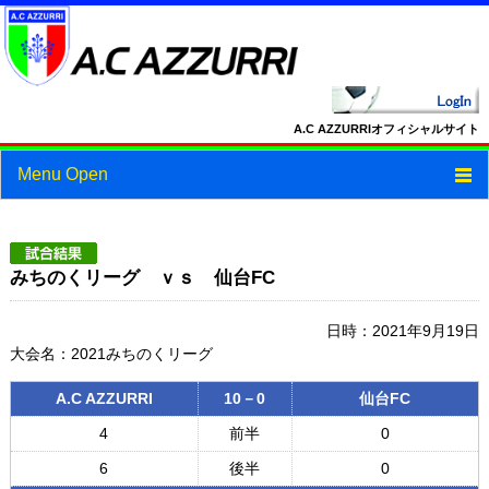
A.C AZZURRIオフィシャルサイト
Menu Open
トップ
ニュース
みちのくリーグ ｖｓ 仙台FC
スケジュール
日時：2021年9月19日
大会名：2021みちのくリーグ
スタッフ・選手紹介
A.C AZZURRI
10－0
仙台FC
フォトギャラリー
4
前半
0
ブログ
6
後半
0