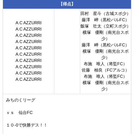
プロフィール
【得点】
リンク集
田村 星斗（古城スポ少）
藤澤 岬（黒松パルFC）
A.C AZZURRI
飯塚 壮太（立町スポ少）
A.C AZZURRI
横塚 優剛（南光台スポ
A.C AZZURRI
少）
A.C AZZURRI
藤澤 岬（黒松パルFC）
A.C AZZURRI
横塚 優剛（南光台スポ
A.C AZZURRI
少）
A.C AZZURRI
布施 唯人（将監FC）
A.C AZZURRI
佐藤 柚良（FCアルコ）
A.C AZZURRI
布施 唯人（将監FC）
A.C AZZURRI
横塚 優剛（南光台スポ
少）
みちのくリーグ
ｖｓ 仙台FC
１０-0で快勝デス！！