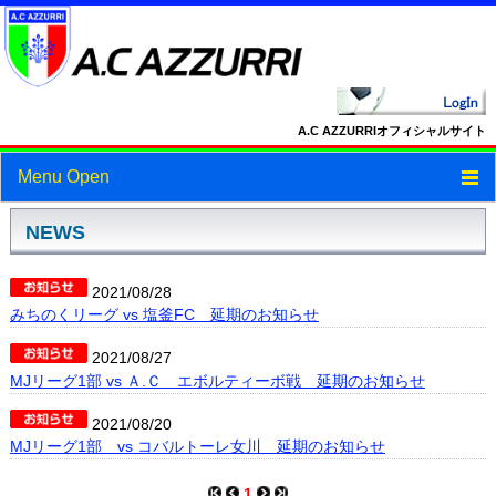
A.C AZZURRIオフィシャルサイト
Menu Open
トップ
NEWS
ニュース
2021/08/28
みちのくリーグ vs 塩釜FC 延期のお知らせ
スケジュール
2021/08/27
スタッフ・選手紹介
MJリーグ1部 vs Ａ.Ｃ エボルティーボ戦 延期のお知らせ
フォトギャラリー
2021/08/20
MJリーグ1部 vs コバルトーレ女川 延期のお知らせ
ブログ
1