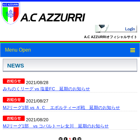
A.C AZZURRIオフィシャルサイト
Menu Open
トップ
NEWS
ニュース
2021/08/28
みちのくリーグ vs 塩釜FC 延期のお知らせ
スケジュール
2021/08/27
スタッフ・選手紹介
MJリーグ1部 vs Ａ.Ｃ エボルティーボ戦 延期のお知らせ
フォトギャラリー
2021/08/20
MJリーグ1部 vs コバルトーレ女川 延期のお知らせ
ブログ
1