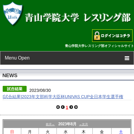
青山学院大学レスリング部オフィシャルサイト
Menu Open
TOP
NEWS
新着情報
2023/08/30
[試合結果]2023年文部科学大臣杯UNIVAS CUP全日本学生選手権
スケジュール
1
選手一覧
2023年8月
前月←
→次月
フォトギャラリー
日
月
火
水
木
金
土