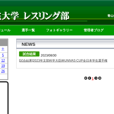
青山
ジュール
選手一覧
フォトギャラリー
管理者ブログ
NEWS
土
5
2023/08/30
12
[試合結果]2023年文部科学大臣杯UNIVAS CUP全日本学生選手権
19
26
1