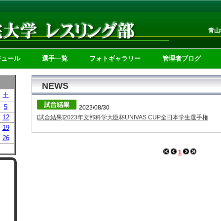
青山
ジュール
選手一覧
フォトギャラリー
管理者ブログ
NEWS
土
5
2023/08/30
12
[試合結果]2023年文部科学大臣杯UNIVAS CUP全日本学生選手権
19
26
1