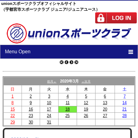
unionスポーツクラブオフィシャルサイト
（宇都宮市スポーツクラブ ジュニア/ジュニアユース）
Menu Open
TOP
ニュース
2020年3月
前月←
→次月
日
月
火
水
木
金
土
スケジュール
1
2
3
4
5
6
7
8
9
10
スタッフ
11
12
13
14
15
16
17
18
19
20
21
施設紹介
22
23
24
25
26
27
28
29
30
31
チーム紹介