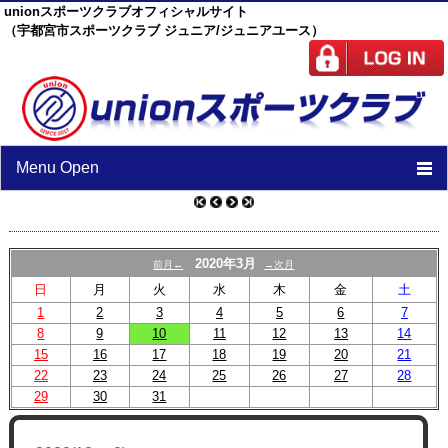
unionスポーツクラブオフィシャルサイト
（宇都宮市スポーツクラブ ジュニア/ジュニアユース）
Menu Open
TOP
ニュース
2020年3月
前月←
→次月
日
月
火
水
木
金
土
スケジュール
1
2
3
4
5
6
7
8
9
10
スタッフ
11
12
13
14
15
16
17
18
19
20
21
施設紹介
22
23
24
25
26
27
28
29
30
31
チーム紹介