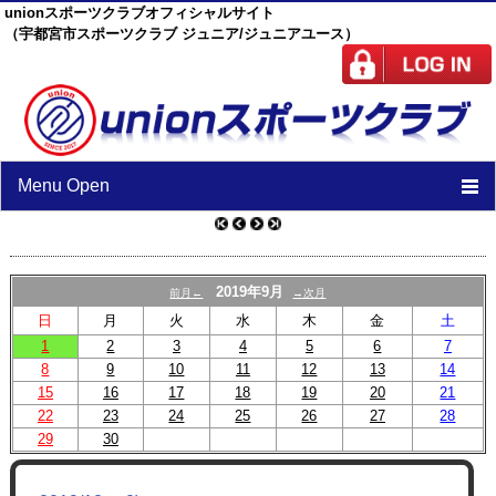
unionスポーツクラブオフィシャルサイト
（宇都宮市スポーツクラブ ジュニア/ジュニアユース）
Menu Open
TOP
ニュース
2019年9月
前月←
→次月
日
月
火
水
木
金
土
スケジュール
1
2
3
4
5
6
7
8
9
10
スタッフ
11
12
13
14
15
16
17
18
19
20
21
施設紹介
22
23
24
25
26
27
28
29
30
チーム紹介