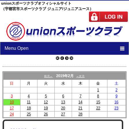
unionスポーツクラブオフィシャルサイト
（宇都宮市スポーツクラブ ジュニア/ジュニアユース）
Menu Open
TOP
ニュース
2019年2月
前月←
→次月
日
月
火
水
木
金
土
スケジュール
1
2
3
4
5
スタッフ
6
7
8
9
10
11
12
13
14
15
16
施設紹介
17
18
19
20
21
22
23
24
25
26
27
28
チーム紹介