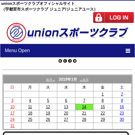
unionスポーツクラブオフィシャルサイト
（宇都宮市スポーツクラブ ジュニア/ジュニアユース）
Menu Open
TOP
ニュース
2019年3月
前月←
→次月
日
月
火
水
木
金
土
スケジュール
1
2
3
4
5
スタッフ
6
7
8
9
10
11
12
13
14
15
16
施設紹介
17
18
19
20
21
22
23
24
25
26
27
28
29
30
チーム紹介
31