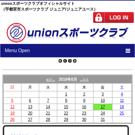
unionスポーツクラブオフィシャルサイト
（宇都宮市スポーツクラブ ジュニア/ジュニアユース）
Menu Open
TOP
ニュース
2018年8月
前月←
→次月
日
月
火
水
木
金
土
スケジュール
1
2
3
4
5
6
7
スタッフ
8
9
10
11
12
13
14
15
16
17
18
施設紹介
19
20
21
22
23
24
25
26
27
28
29
30
31
チーム紹介