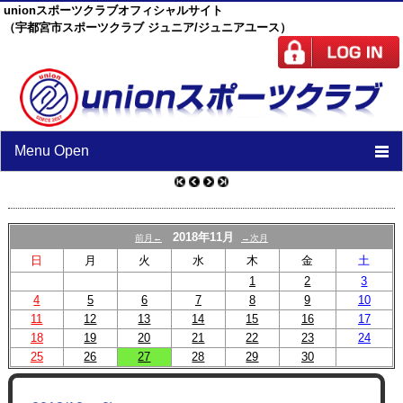
unionスポーツクラブオフィシャルサイト
（宇都宮市スポーツクラブ ジュニア/ジュニアユース）
Menu Open
TOP
ニュース
2018年11月
前月←
→次月
日
月
火
水
木
金
土
スケジュール
1
2
3
4
5
6
スタッフ
7
8
9
10
11
12
13
14
15
16
17
施設紹介
18
19
20
21
22
23
24
25
26
27
28
29
30
チーム紹介