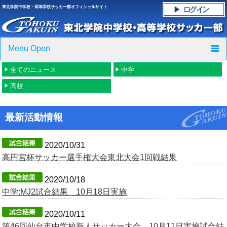
東北学院中学校・高等学校サッカー部オフィシャルサイト
Menu Open
全てのニュース
中学
TOP
高校
ニュース
最新活動情報
クラブ紹介・進路実績
スケジュール
2020/10/31
高円宮杯サッカー選手権大会東北大会1回戦結果
グラウンド・施設紹介
2020/10/18
中学:MJ2試合結果 10月18日実施
フォトギャラリー
2020/10/11
応援グッズご案内
第46回仙台市中学校新人サッカー大会 10月11日実施試合結