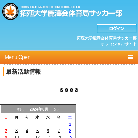
拓殖大学麗澤会体育局サッカー部
オフィシャルサイト
Menu Open
TOP
最新活動情報
ニュース
クラブプロフィール
選手/スタッフ一覧
2024年6月
前月←
→次月
日
月
火
水
木
金
土
スケジュール
1
2
3
4
5
6
7
8
OB紹介/OB会
9
10
11
12
13
14
15