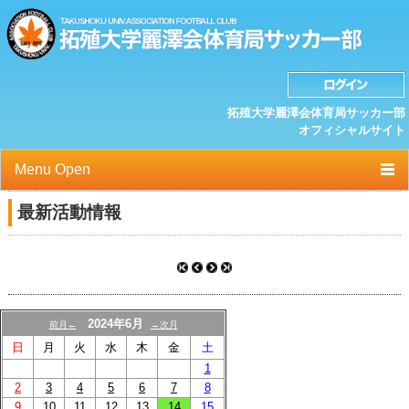
拓殖大学麗澤会体育局サッカー部
オフィシャルサイト
Menu Open
TOP
最新活動情報
ニュース
クラブプロフィール
選手/スタッフ一覧
2024年6月
前月←
→次月
日
月
火
水
木
金
土
スケジュール
1
2
3
4
5
6
7
8
OB紹介/OB会
9
10
11
12
13
14
15