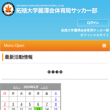
拓殖大学麗澤会体育局サッカー部
オフィシャルサイト
Menu Open
TOP
最新活動情報
ニュース
クラブプロフィール
選手/スタッフ一覧
2024年6月
前月←
→次月
日
月
火
水
木
金
土
スケジュール
1
2
3
4
5
6
7
8
OB紹介/OB会
9
10
11
12
13
14
15