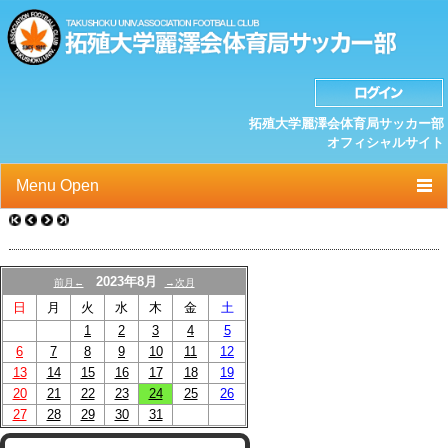
拓殖大学麗澤会体育局サッカー部
オフィシャルサイト
Menu Open
TOP
ニュース
2023年8月
前月←
→次月
日
月
火
水
木
金
土
クラブプロフィール
1
2
3
4
5
選手/スタッフ一覧
6
7
8
9
10
11
12
13
14
15
16
17
18
19
スケジュール
20
21
22
23
24
25
26
27
28
29
30
31
OB紹介/OB会