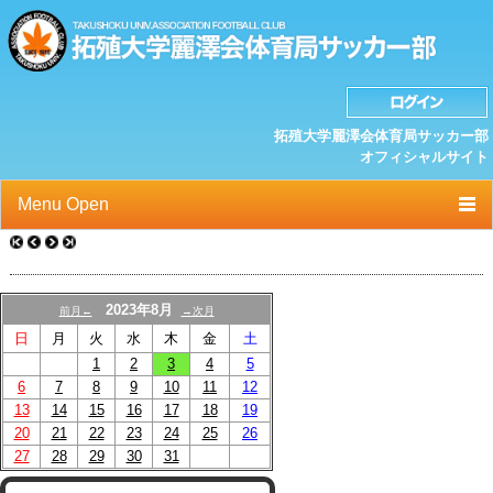
拓殖大学麗澤会体育局サッカー部
オフィシャルサイト
Menu Open
TOP
ニュース
2023年8月
前月←
→次月
日
月
火
水
木
金
土
クラブプロフィール
1
2
3
4
5
選手/スタッフ一覧
6
7
8
9
10
11
12
13
14
15
16
17
18
19
スケジュール
20
21
22
23
24
25
26
27
28
29
30
31
OB紹介/OB会