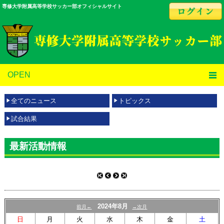
専修大学附属高等学校サッカー部オフィシャルサイト
OPEN
全てのニュース
トピックス
試合結果
最新活動情報
2024年8月
前月←
→次月
日
月
火
水
木
金
土