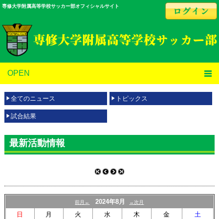
専修大学附属高等学校サッカー部オフィシャルサイト
OPEN
全てのニュース
トピックス
試合結果
最新活動情報
2024年8月
前月←
→次月
日
月
火
水
木
金
土