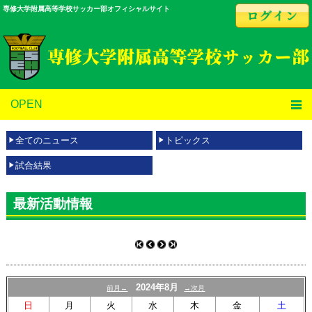
専修大学附属高等学校サッカー部オフィシャルサイト
OPEN
全てのニュース
トピックス
試合結果
最新活動情報
2024年8月
前月←
→次月
日
月
火
水
木
金
土