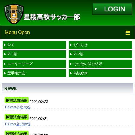
Menu Open
全て
お知らせ
TOP
PL1部
PL2部
ニュース
ルーキーリーグ
その他の試合結果
選手権大会
高校総体
スケジュール
NEWS
スタッフ・選手一覧
2021/02/23
進学先一覧
TRMvs小松大谷
2021/02/21
リンク
TRMvs金沢学院