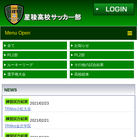
Menu Open
全て
お知らせ
TOP
PL1部
PL2部
ニュース
ルーキーリーグ
その他の試合結果
選手権大会
高校総体
スケジュール
NEWS
スタッフ・選手一覧
2021/02/23
進学先一覧
TRMvs小松大谷
2021/02/21
リンク
TRMvs金沢学院