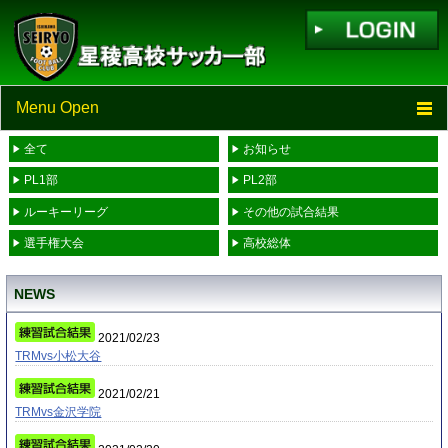
Menu Open
全て
お知らせ
TOP
PL1部
PL2部
ニュース
ルーキーリーグ
その他の試合結果
選手権大会
高校総体
スケジュール
NEWS
スタッフ・選手一覧
2021/02/23
進学先一覧
TRMvs小松大谷
2021/02/21
リンク
TRMvs金沢学院