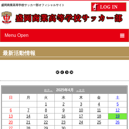
盛岡商業高等学校サッカー部オフィシャルサイト
Menu Open
ニュース
最新活動情報
スケジュール
選手/スタッフ紹介
フォトアルバム
2025年4月
前月←
→次月
OBページ
日
月
火
水
木
金
土
1
2
3
4
5
あすなろ会（父母会）
6
7
8
9
10
11
12
13
14
15
16
17
18
19
リンク
20
21
22
23
24
25
26
27
28
29
30