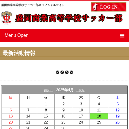
盛岡商業高等学校サッカー部オフィシャルサイト
Menu Open
ニュース
最新活動情報
スケジュール
選手/スタッフ紹介
フォトアルバム
2025年4月
前月←
→次月
OBページ
日
月
火
水
木
金
土
1
2
3
4
5
あすなろ会（父母会）
6
7
8
9
10
11
12
13
14
15
16
17
18
19
リンク
20
21
22
23
24
25
26
27
28
29
30