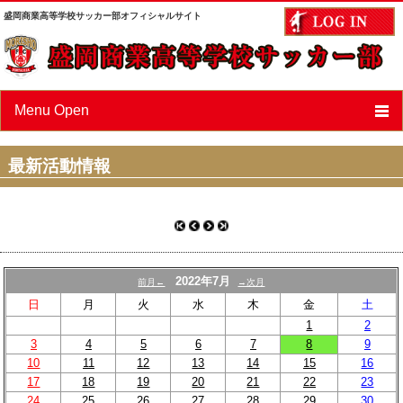
盛岡商業高等学校サッカー部オフィシャルサイト
Menu Open
ニュース
最新活動情報
スケジュール
選手/スタッフ紹介
フォトアルバム
2022年7月
前月←
→次月
OBページ
日
月
火
水
木
金
土
1
2
あすなろ会（父母会）
3
4
5
6
7
8
9
10
11
12
13
14
15
16
リンク
17
18
19
20
21
22
23
24
25
26
27
28
29
30